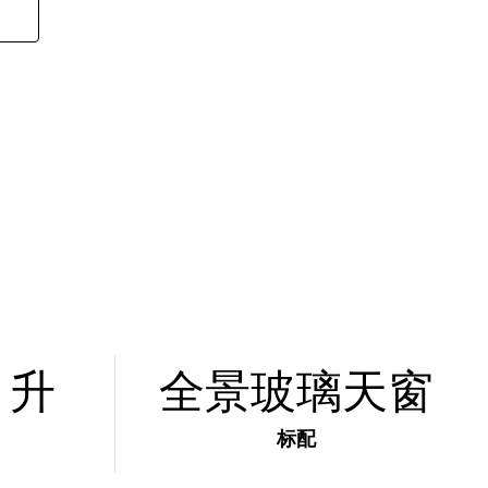
0 升
全景玻璃天窗
标配