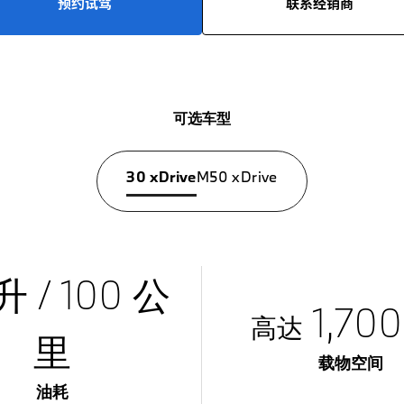
预约试驾
联系经销商
可选车型
30 xDrive
M50 xDrive
 升 / 100 公
1,70
高达
里
载物空间
油耗