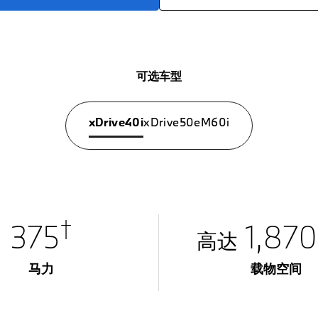
可选车型
xDrive40i
xDrive50e
M60i
†
375
1,87
高达
马力
载物空间