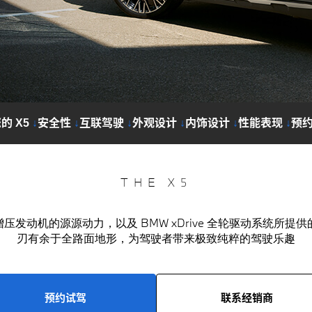
的 X5
↓
安全性
↓
互联驾驶
↓
外观设计
↓
内饰设计
↓
性能表现
↓
预
THE X5
压发动机的源源动力，以及 BMW xDrive 全轮驱动系统所提供
刃有余于全路面地形，为驾驶者带来极致纯粹的驾驶乐趣
预约试驾
联系经销商