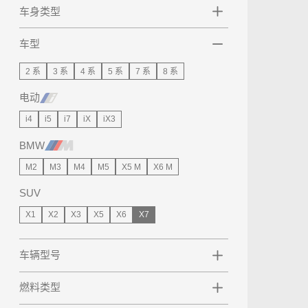
车身类型
车型
2 系
3 系
4 系
5 系
7 系
8 系
电动
i4
i5
i7
iX
iX3
BMW
M2
M3
M4
M5
X5 M
X6 M
SUV
X1
X2
X3
X5
X6
X7
车辆型号
燃料类型