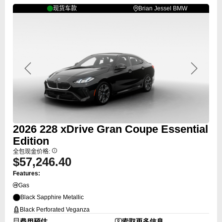
现货车款
Brian Jessel BMW
Previous
Next
2026
228
xDrive Gran Coupe Essential
Edition
全包现金价格:
$57,246.40
Features:
Gas
Black Sapphire Metallic
Black Perforated Veganza
费用预估
索取更多信息