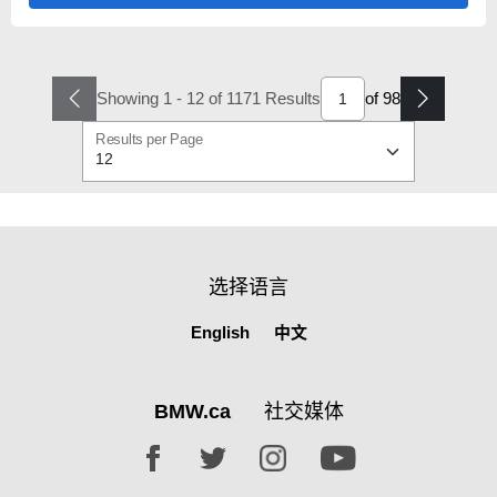
Showing 1 - 12 of 1171 Results
of
98
Results per Page
选择语言
English
中文
BMW.ca
社交媒体