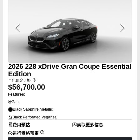
Previous
Next
2026
228
xDrive Gran Coupe Essential
Edition
全包现金价格:
$56,700.00
Features:
Gas
Black Sapphire Metallic
Black Perforated Veganza
费用预估
索取更多信息
进行资格预审