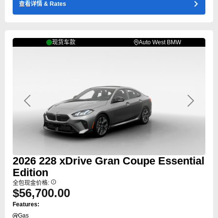
查看详情
& Rates
现货车款
Auto West BMW
Previous
Next
2026
228
xDrive Gran Coupe Essential
Edition
全包现金价格:
$56,700.00
Features:
Gas