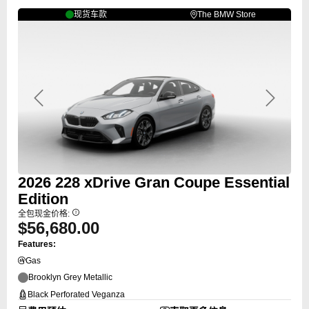
现货车款
The BMW Store
Previous
Next
2026
228
xDrive Gran Coupe Essential
Edition
全包现金价格:
$56,680.00
Features:
Gas
Brooklyn Grey Metallic
Black Perforated Veganza