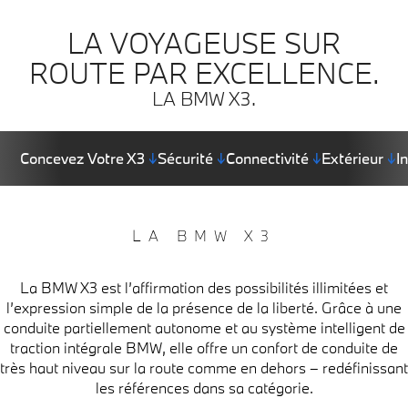
LA VOYAGEUSE SUR
ROUTE PAR EXCELLENCE.
LA BMW X3.
Concevez Votre X3
↓
Sécurité
↓
Connectivité
↓
Extérieur
↓
I
LA BMW X3
La BMW X3 est l’affirmation des possibilités illimitées et
l’expression simple de la présence de la liberté. Grâce à une
conduite partiellement autonome et au système intelligent de
traction intégrale BMW, elle offre un confort de conduite de
très haut niveau sur la route comme en dehors – redéfinissant
les références dans sa catégorie.